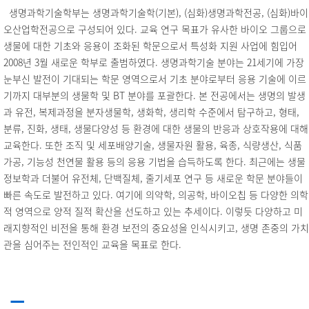
생명과학기술학부는 생명과학기술학(기본), (심화)생명과학전공, (심화)바이
오산업학전공으로 구성되어 있다. 교육 연구 목표가 유사한 바이오 그룹으로
생물에 대한 기초와 응용이 조화된 학문으로서 특성화 지원 사업에 힘입어
2008년 3월 새로운 학부로 출범하였다. 생명과학기술 분야는 21세기에 가장
눈부신 발전이 기대되는 학문 영역으로서 기초 분야로부터 응용 기술에 이르
기까지 대부분의 생물학 및 BT 분야를 포괄한다. 본 전공에서는 생명의 발생
과 유전, 복제과정을 분자생물학, 생화학, 생리학 수준에서 탐구하고, 형태,
분류, 진화, 생태, 생물다양성 등 환경에 대한 생물의 반응과 상호작용에 대해
교육한다. 또한 조직 및 세포배양기술, 생물자원 활용, 육종, 식량생산, 식품
가공, 기능성 천연물 활용 등의 응용 기법을 습득하도록 한다. 최근에는 생물
정보학과 더불어 유전체, 단백질체, 줄기세포 연구 등 새로운 학문 분야들이
빠른 속도로 발전하고 있다. 여기에 의약학, 의공학, 바이오칩 등 다양한 의학
적 영역으로 양적 질적 확산을 선도하고 있는 추세이다. 이렇듯 다양하고 미
래지향적인 비전을 통해 환경 보전의 중요성을 인식시키고, 생명 존중의 가치
관을 심어주는 전인적인 교육을 목표로 한다.
_