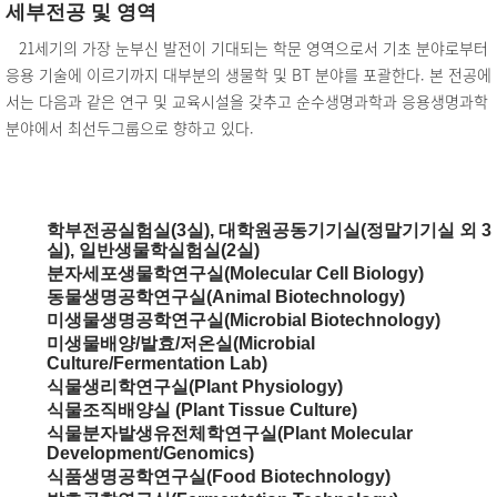
세부전공 및 영역
21세기의 가장 눈부신 발전이 기대되는 학문 영역으로서 기초 분야로부터
응용 기술에 이르기까지 대부분의 생물학 및 BT 분야를 포괄한다. 본 전공에
서는 다음과 같은 연구 및 교육시설을 갖추고 순수생명과학과 응용생명과학
분야에서 최선두그룹으로 향하고 있다.
학부전공실험실(3실), 대학원공동기기실(정말기기실 외 3
실), 일반생물학실험실(2실)
분자세포생물학연구실(Molecular Cell Biology)
동물생명공학연구실(Animal Biotechnology)
미생물생명공학연구실(Microbial Biotechnology)
미생물배양/발효/저온실(Microbial
Culture/Fermentation Lab)
식물생리학연구실(Plant Physiology)
식물조직배양실 (Plant Tissue Culture)
식물분자발생유전체학연구실(Plant Molecular
Development/Genomics)
식품생명공학연구실(Food Biotechnology)