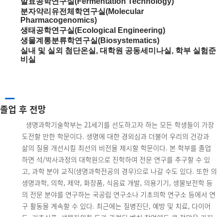
발효공학연구실(Fermentation Technology)
분자약리유전체학연구실(Molecular
Pharmacogenomics)
생태공학연구실(Ecological Engineering)
생물계통분류학연구실(Biosystematics)
실내 및 실외 첨단온실, 대학원 공동세미나실, 학부 실험준
비실
_
졸업 후 전망
생명과학기술학부는 21세기를 선도하고자 하는 모든 학생들이 가장
도전할 만한 학문이다. 생명에 대한 경외심과 더불어 우리의 건강과
삶의 질을 개선시킬 최선의 비전을 제시할 학문이다. 본 학부를 졸업
하면 석/박사과정의 대학원으로 진학하여 전문 연구를 추구할 수 있
고, 과학 분야 교직(생명과학전공의 경우)으로 나갈 수도 있다. 또한 의
생명과학, 의학, 제약, 화장품, 식음료 개발, 의용기기, 생물보전학 등
의 전문 분야를 연구하는 국공립 연구소나 기초의학 연구소 등에서 연
구 활동을 계속할 수 있다. 최근에는 질병진단, 예방 및 치료, 다이어